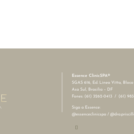
Essence ClinicSPA®
SGAS 616, Ed. Linea Vitta, Bloc
Asa Sul, Brasilia – DF
Fones: (61) 3262-0413 / (61) 98
Siga a Essence:
@essenceclinicspa / @dra.priscil