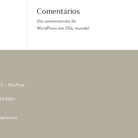
Comentários
Um comentarista do
WordPress
em
Olá, mundo!
o C – Rooftop
333-2224
laproenca